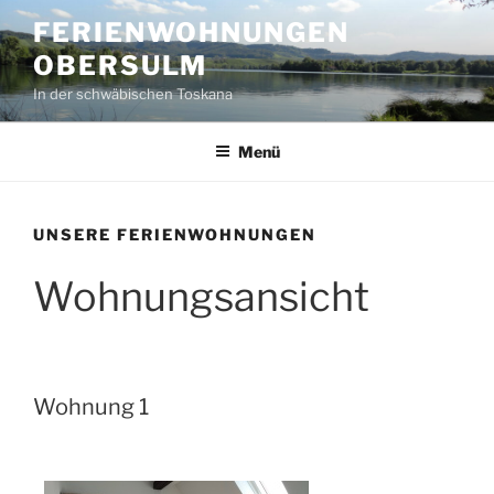
Zum
FERIENWOHNUNGEN
Inhalt
OBERSULM
springen
In der schwäbischen Toskana
Menü
UNSERE FERIENWOHNUNGEN
Wohnungsansicht
Wohnung 1